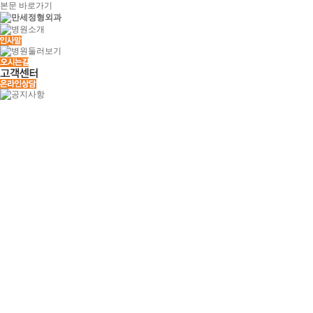
본문 바로가기