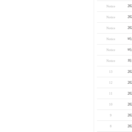
2
Notice
2
Notice
2
Notice
비
Notice
비
Notice
의
Notice
2
13
2
12
2
11
2
10
2
9
2
8