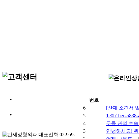
번호
6
[산재 소견서 발급 
5
1e0b1bec-5838-
4
무릎 관절 수
3
안녕하세요! 
2
어제 방문후